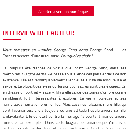
Acheter la version numérique
INTERVIEW DE L’AUTEUR
Vous remettez en lumière George Sand dans
George Sand – Les
Carnets secrets d’une insoumise
. Pourquoi ce choix ?
J’ai toujours été frappée de voir à quel point George Sand, dans ses
mémoires,
Histoire de ma vie
, passe sous silence des pans entiers de son
existence. Elle est remarquablement silencieuse sur sa vie amoureuse et
sexuelle. La plupart des livres qui lui sont consacrés sont très élogieux. On
en dresse un portrait « sage ». Mais elle garde des zones d’ombre qui me
semblaient fort intéressantes à explorer. La vie amoureuse et ses
nombreux amants, en premier lieu. Mais aussi les relations mère-fille, qui
sont fascinantes. Elle a toujours eu une attitude hostile envers sa fille,
ambivalente. Elle qui était contre le mariage l’a pourtant mariée encore
mineure, par exemple… Dans cette biographie romanesque, j’ai pris le
parti de l’écouter parler d’elle, et j’ai donné la parole à sa fille, Solange, qui