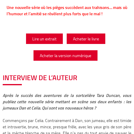
Une nouvelle série où les pièges succèdent aux trahisons… mais où
l’humour et l’amitié se révèlent plus forts que le mal !
Lire un extrait
Acheter le livre
Acheter la version numérique
INTERVIEW DE L’AUTEUR
Après le succès des aventures de la sortcelière Tara Duncan, vous
publiez
cette nouvelle série mettant en scène ses deux enfants : les
jumeaux Dan
et Celia. Qui sont vos nouveaux héros ?
Commençons par Celia. Contrairement à Dan, son jumeau, elle est timide
et introvertie, brune, mince, presque frêle, avec les yeux gris de son père
et la mèche blanche de sa mère. Elle n’a pas du tout envie de sauver le