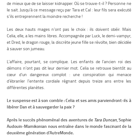
de mieux que de se laisser kidnapper. Où se trouve-t-il ? Personne ne
le sait. Jusqu’à ce message reçu par Tara et Cal : leur fils sera exécuté
s’ils entreprennent la moindre recherche !
Les deux hauts mages n’ont pas le choix : ils doivent obéir. Mais
Celia, elle, a les mains libres. Accompagnée par Luck, le demi-vampyr,
et Dred, le dragon rouge, la discrète jeune fille se révolte, bien décidée
à sauver son jumeau.
L’affaire, pourtant, se complique. Les enfants de l’ancien roi des
démons n’ont pas dit leur dernier mot. Celia se retrouve bientôt au
cœur d’un dangereux complot : une conspiration qui menace
d’ébranler l’entente cordiale régnant depuis treize ans entre les
différentes planètes.
Le suspense est à son comble : Celia et ses amis parviendront-ils à
libérer Dan et à sauvegarder la paix ?
Après le succès phénoménal des aventures de
Tara Duncan
, Sophie
Audouin-Mamikonian nous entraîne dans le monde fascinant de la
deuxième génération d’AutreMonde.