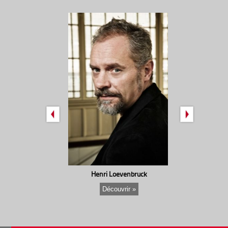
Henri Loevenbruck
Fré
Découvrir »