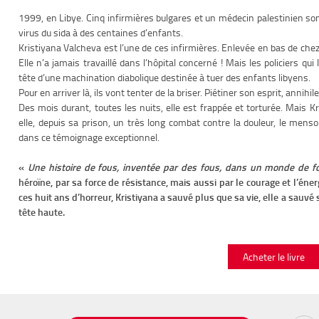
1999, en Libye. Cinq infirmières bulgares et un médecin palestinien son
virus du sida à des centaines d’enfants.
Kristiyana Valcheva est l’une de ces infirmières. Enlevée en bas de chez e
Elle n’a jamais travaillé dans l’hôpital concerné ! Mais les policiers qui 
tête d’une machination diabolique destinée à tuer des enfants libyens.
Pour en arriver là, ils vont tenter de la briser. Piétiner son esprit, annih
Des mois durant, toutes les nuits, elle est frappée et torturée. Mais 
elle, depuis sa prison, un très long combat contre la douleur, le menso
dans ce témoignage exceptionnel.
«
Une histoire de fous, inventée par des fous, dans un monde de f
héroïne, par sa force de résistance, mais aussi par le courage et l’éner
ces huit ans d’horreur, Kristiyana a sauvé plus que sa vie, elle a sauvé 
tête haute.
Acheter le livre