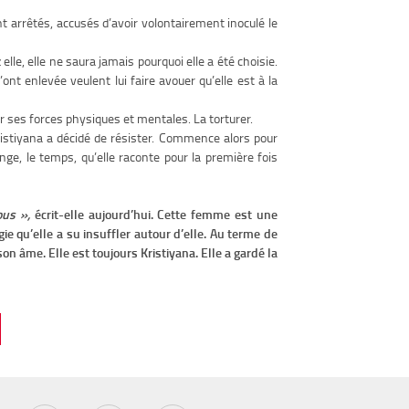
t arrêtés, accusés d’avoir volontairement inoculé le
lle, elle ne saura jamais pourquoi elle a été choisie.
l’ont enlevée veulent lui faire avouer qu’elle est à la
iler ses forces physiques et mentales. La torturer.
Kristiyana a décidé de résister. Commence alors pour
nge, le temps, qu’elle raconte pour la première fois
ous »,
écrit-elle aujourd’hui. Cette femme est une
gie qu’elle a su insuffler autour d’elle. Au terme de
son âme. Elle est toujours Kristiyana. Elle a gardé la