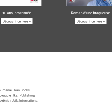
16 ans, prostituée
Roman d’une braqueuse
Découvrir ce livre »
Découvrir ce livre »
oumanie
: Rao Books
ovaquie
: Ikar Publishing
ovénie
: Ucila International