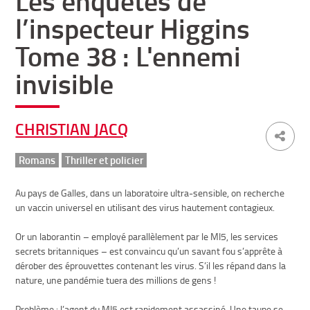
Les enquêtes de
l’inspecteur Higgins
Tome 38 : L'ennemi
invisible
CHRISTIAN JACQ
Romans
Thriller et policier
Au pays de Galles, dans un laboratoire ultra-sensible, on recherche
un vaccin universel en utilisant des virus hautement contagieux.
Or un laborantin – employé parallèlement par le MI5, les services
secrets britanniques – est convaincu qu’un savant fou s’apprête à
dérober des éprouvettes contenant les virus. S’il les répand dans la
nature, une pandémie tuera des millions de gens !
Problème : l’agent du MI5 est rapidement assassiné. Une taupe se