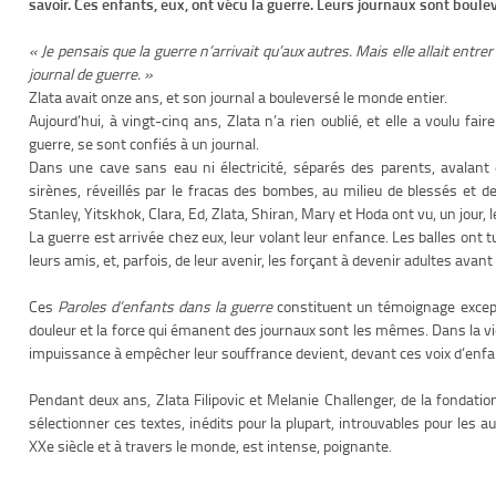
savoir. Ces enfants, eux, ont vécu la guerre. Leurs journaux sont boule
« Je pensais que la guerre n’arrivait qu’aux autres. Mais elle allait entr
journal de guerre. »
Zlata avait onze ans, et son journal a bouleversé le monde entier.
Aujourd’hui, à vingt-cinq ans, Zlata n’a rien oublié, et elle a voulu fai
guerre, se sont confiés à un journal.
Dans une cave sans eau ni électricité, séparés des parents, avalant
sirènes, réveillés par le fracas des bombes, au milieu de blessés et d
Stanley, Yitskhok, Clara, Ed, Zlata, Shiran, Mary et Hoda ont vu, un jour, l
La guerre est arrivée chez eux, leur volant leur enfance. Les balles ont tu
leurs amis, et, parfois, de leur avenir, les forçant à devenir adultes avant 
Ces
Paroles d’enfants dans la guerre
constituent un témoignage excepti
douleur et la force qui émanent des journaux sont les mêmes. Dans la vio
impuissance à empêcher leur souffrance devient, devant ces voix d’enfa
Pendant deux ans, Zlata Filipovic et Melanie Challenger, de la fondatio
sélectionner ces textes, inédits pour la plupart, introuvables pour les a
XXe siècle et à travers le monde, est intense, poignante.