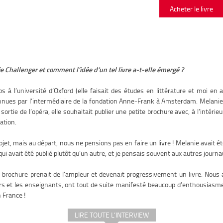
Acheter le livre
hallenger et comment l’idée d’un tel livre a-t-elle émergé ?
à l’université d’Oxford (elle faisait des études en littérature et moi e
ues par l’intermédiaire de la fondation Anne-Frank à Amsterdam. Melanie tr
sortie de l’opéra, elle souhaitait publier une petite brochure avec, à l’intérie
ation.
ojet, mais au départ, nous ne pensions pas en faire un livre ! Melanie avait é
i avait été publié plutôt qu’un autre, et je pensais souvent aux autres journa
 brochure prenait de l’ampleur et devenait progressivement un livre. Nous
s et les enseignants, ont tout de suite manifesté beaucoup d’enthousiasme 
n France !
LIRE TOUTE L’INTERVIEW