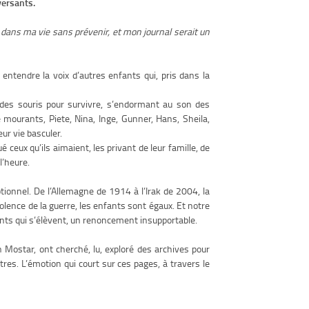
versants.
er dans ma vie sans prévenir, et mon journal serait un
re entendre la voix d’autres enfants qui, pris dans la
 des souris pour survivre, s’endormant au son des
e mourants, Piete, Nina, Inge, Gunner, Hans, Sheila,
eur vie basculer.
é ceux qu’ils aimaient, les privant de leur famille, de
l’heure.
onnel. De l’Allemagne de 1914 à l’Irak de 2004, la
lence de la guerre, les enfants sont égaux. Et notre
nts qui s’élèvent, un renoncement insupportable.
n Mostar, ont cherché, lu, exploré des archives pour
utres. L’émotion qui court sur ces pages, à travers le